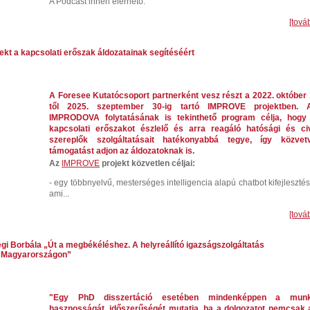
A Podcast innen elérhető:
[tová
ekt a kapcsolati erőszak áldozatainak segítéséért
A Foresee Kutatócsoport partnerként vesz részt a 2022. október 
től 2025. szeptember 30-ig tartó IMPROVE projektben. 
IMPRODOVA folytatásának is tekinthető program célja, hogy
kapcsolati erőszakot észlelő és arra reagáló hatósági és civ
szereplők szolgáltatásait hatékonyabbá tegye, így közvet
támogatást adjon az áldozatoknak is.
Az
IMPROVE
projekt közvetlen céljai:
- egy többnyelvű, mesterséges intelligencia
alapú chatbot kifejlesztés
ami...
[tová
egi Borbála „Út a megbékéléshez. A helyreállító igazságszolgáltatás
 Magyarországon”
"Egy PhD disszertáció esetében mindenképpen a mun
hasznosságát, időszerűségét mutatja, ha a dolgozatot nemcsak 