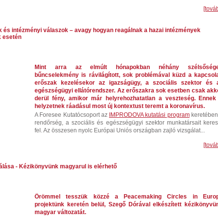
[tová
k és intézményi válaszok – avagy hogyan reagálnak a hazai intézmények
k esetén
Mint arra az elmúlt hónapokban néhány szélsőség
bűncselekmény is rávilágított, sok problémával küzd a kapcsola
erőszak kezelésekor az igazságügy, a szociális szektor és 
egészségügyi ellátórendszer. Az erőszakra sok esetben csak akk
derül fény, amikor már helyrehozhatatlan a veszteség. Ennek
helyzetnek ráadásul most új kontextust teremt a koronavírus.
A Foresee Kutatócsoport az
IMPRODOVA kutatási program
keretében
rendőrség, a szociális és egészségügyi szektor munkatársait keres
fel. Az összesen nyolc Európai Uniós országban zajló vizsgálat...
[tová
tálása - Kézikönyvünk magyarul is elérhető
Örömmel tesszük közzé a Peacemaking Circles in Euro
projektünk keretén belül, Szegő Dórával elkészített kézikönyvü
magyar változatát.