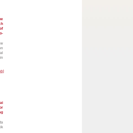
he
ch
of
o-
ew
on
al
in
bb]
ai
or
ag
ta
ik