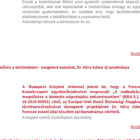
Ennek a kiadványnak főként azon gyakorló szakemberek képezik
célcsoportját, akik már tapasztaltak a mediációban és/vagy az egy
resztoratív gyakorlatokban, és nyitottak arra, hogy facilitátorokké
kísérletezzenek a békítőkörökkel a praxisukon belül.
A kézikönyv először a körmódszer és az...
[tová
előzés a börtönökben - megjelent kutatónk, Dr. Héra Gábor új tanulmánya
A Budapest Központ örömmel jelenti be, hogy a Fores
Kutatócsoport együttműködésével megvasuló „A radikalizác
megelőzése a büntetés-végrehajtási intézményekben” (BBA-5.1.
16-2016-00001) című, az Európai Unió Belső Biztonsági Alapján
társfinanszírozásával támogatott projektjének Dr. Héra Gáb
Foresee kutató által készített zárótanulmánya elérhető.
A magyar nyelvű összefoglaló tanulmány
[tová