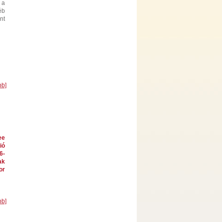
 a
éb
nt
bb]
ee
ió
6-
ak
or
bb]