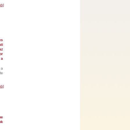
bb]
es
ti
az
or
 a
 a
te
bb]
pe
nk