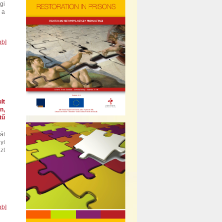
gi
 a
bb]
lt
n,
ű
́t
yt
zt
bb]