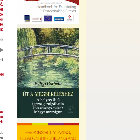
ó,
el
zé
és
ló
n:
nk
ja
tt
bb]
sa
tó
ek
ek
en