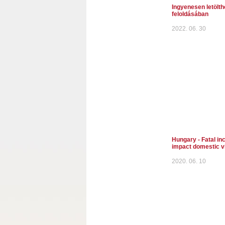
Ingyenesen letölthe
feloldásában
2022. 06. 30
Hungary - Fatal inc
impact domestic v
2020. 06. 10