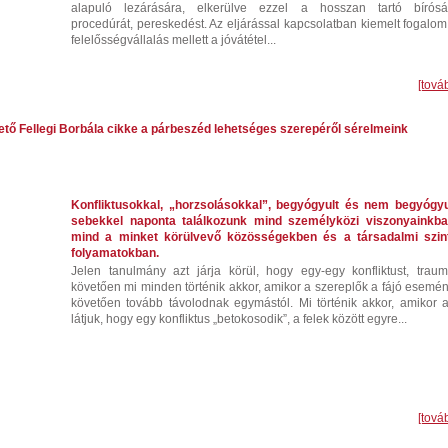
alapuló lezárására, elkerülve ezzel a hosszan tartó bírósá
procedúrát, pereskedést. Az eljárással kapcsolatban kiemelt fogalom
felelősségvállalás mellett a jóvátétel...
[tová
ető Fellegi Borbála cikke a párbeszéd lehetséges szerepéről sérelmeink
Konfliktusokkal, „horzsolásokkal”, begyógyult és nem begyógyu
sebekkel naponta találkozunk mind személyközi viszonyainkba
mind a minket körülvevő közösségekben és a társadalmi szint
folyamatokban.
Jelen tanulmány azt járja körül, hogy egy-egy konfliktust, trauma
követően mi minden történik akkor, amikor a szereplők a fájó esemén
követően tovább távolodnak egymástól. Mi történik akkor, amikor a
látjuk, hogy egy konfliktus „betokosodik”, a felek között egyre...
[tová