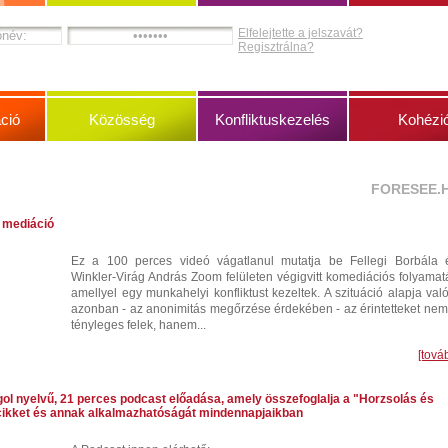
Elfelejtette a jelszavát?
Regisztrálna?
ció
Közösség
Konfliktuskezelés
Kohézi
FORESEE.
 mediáció
Ez a 100 perces videó vágatlanul mutatja be Fellegi Borbála 
Winkler-Virág András Zoom felületen végigvitt komediációs folyamatá
amellyel egy munkahelyi konfliktust kezeltek. A szituáció alapja való
azonban - az anonimitás megőrzése érdekében - az érintetteket nem
tényleges felek, hanem...
[tová
gol nyelvű, 21 perces podcast előadása, amely összefoglalja a "Horzsolás és
ikket és annak alkalmazhatóságát mindennapjaikban