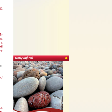
bb]
1-
Az
 a
il
ve
Könyvajánló
e,
bb]
ka
az