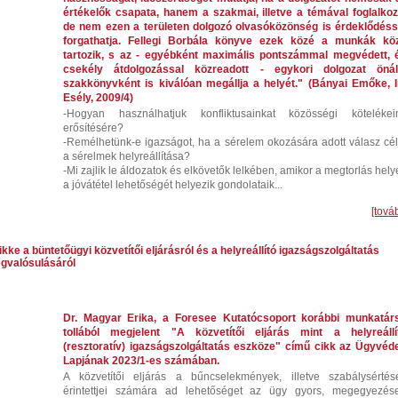
értékelők csapata, hanem a szakmai, illetve a témával foglalkoz
de nem ezen a területen dolgozó olvasóközönség is érdeklődéss
forgathatja. Fellegi Borbála könyve ezek közé a munkák kö
tartozik, s az - egyébként maximális pontszámmal megvédett, 
csekély átdolgozással közreadott - egykori dolgozat önál
szakkönyvként is kiválóan megállja a helyét." (Bányai Emőke, I
Esély, 2009/4)
-Hogyan használhatjuk konfliktusainkat közösségi kötelékei
erősítésére?
-Remélhetünk-e igazságot, ha a sérelem okozására adott válasz cél
a sérelmek helyreállítása?
-Mi zajlik le áldozatok és elkövetők lelkében, amikor a megtorlás helye
a jóvátétel lehetőségét helyezik gondolataik...
[tová
kke a büntetőügyi közvetítői eljárásról és a helyreállító igazságszolgáltatás
gvalósulásáról
Dr. Magyar Erika, a Foresee Kutatócsoport korábbi munkatár
tollából megjelent "A közvetítői eljárás mint a helyreállí
(resztoratív) igazságszolgáltatás eszköze" című cikk az Ügyvéd
Lapjának 2023/1-es számában.
A közvetítői eljárás a bűncselekmények, illetve szabálysértés
érintettjei számára ad lehetőséget az ügy gyors, megegyezés