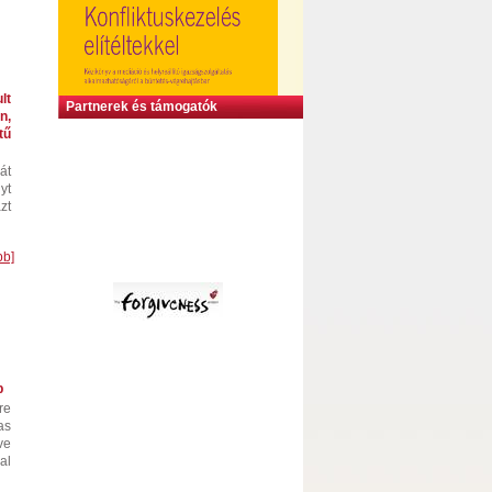
lt
Partnerek és támogatók
n,
ű
́t
yt
zt
bb]
p
re
as
ve
al