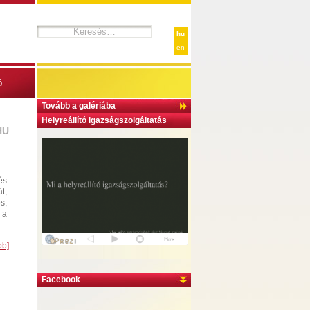
hu
en
ó
Tovább a galériába
Helyreállító igazságszolgáltatás
HU
és
t,
s,
 a
bb]
Facebook