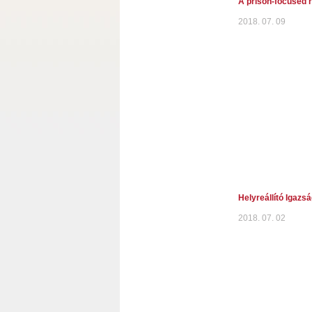
A prison-focused r
2018. 07. 09
Helyreállító Igazsá
2018. 07. 02