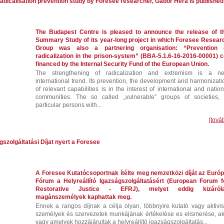
adicalisation prevention study by Foresee researcher, Gábor Héra is published
The Budapest Centre is pleased to announce the release of t
Summary Study of its year-long project in which Foresee Resear
Group was also a partnering organisation: “Prevention 
radicalization in the prison-system” (BBA-5.1.6-16-2016-00001) c
financed by the Internal Security Fund of the European Union.
The strengthening of radicalization and extremism is a n
international trend. Its prevention, the development and harmonizati
of relevant capabilities is in the interest of international and nation
communities. The so called „vulnerable” groups of societies, 
particular persons with...
[tová
gszolgáltatási Díjat nyert a Foresee
A Foresee Kutatócsoportnak ítélte meg nemzetközi díját az Európ
Fórum a Helyreállító Igazságszolgáltatásért (European Forum f
Restorative Justice - EFRJ), melyet eddig kizáról
magánszemélyek kaphattak meg.
Ennek a rangos díjnak a célja
olyan, többnyire kutató vagy aktivis
személyek és szervezetek
munkájának értékelése es elismerése, ak
vagy amelyek hozzájárultak a helyreállító igazságszolgáltatás...