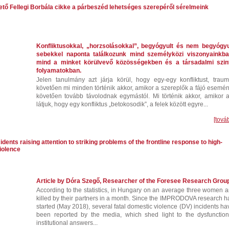
tő Fellegi Borbála cikke a párbeszéd lehetséges szerepéről sérelmeink
Konfliktusokkal, „horzsolásokkal”, begyógyult és nem begyógyu
sebekkel naponta találkozunk mind személyközi viszonyainkba
mind a minket körülvevő közösségekben és a társadalmi szint
folyamatokban.
Jelen tanulmány azt járja körül, hogy egy-egy konfliktust, trauma
követően mi minden történik akkor, amikor a szereplők a fájó esemén
követően tovább távolodnak egymástól. Mi történik akkor, amikor a
látjuk, hogy egy konfliktus „betokosodik”, a felek között egyre...
[tová
idents raising attention to striking problems of the frontline response to high-
iolence
Article by Dóra Szegő, Researcher of the Foresee Research Grou
According to the statistics, in Hungary on an average three women a
killed by their partners in a month. Since the IMPRODOVA research h
started (May 2018), several fatal domestic violence (DV) incidents ha
been reported by the media, which shed light to the dysfunction
institutional answers...