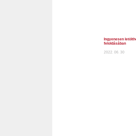
Ingyenesen letölth
feloldásában
2022. 06. 30